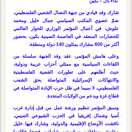
نداء بال – بكين
شارك وفد قيادي من
جبهة النضال الشعبي الفلسطيني
،
ضمّ عضوي المكتب السياسي
جمال خليل ومحمد
علوش
، في أعمال
المؤتمر الوزاري للحوار العالمي
للحضارات
المنعقد في العاصمة الصينية
بكين
، بحضور
أكثر من 600 مشارك يمثلون 140 دولة ومنطقة.
وعلى هامش المؤتمر، عقد وفد الجبهة سلسلة من
اللقاءات السياسية مع ممثلي أحزاب عربية ودولية،
حيث أطلعهم على
تطورات القضية الفلسطينية
والانتهاكات الإسرائيلية المتواصلة بحق الشعب
الفلسطيني
، لا سيما في ظل
حرب الإبادة المتواصلة في
قطاع غزة
وبدعم من الولايات المتحدة.
وسبق المؤتمر تنظيم
ورشة عمل
من قبل إدارة غرب
آسيا وشمال إفريقيا في الحزب الشيوعي الصيني،
ناقشت الأوضاع الإقليمية والدولية، وشارك فيها خليل
وعلوش بمداخلتين سياسيتين شاملتين فضحا خلالهما