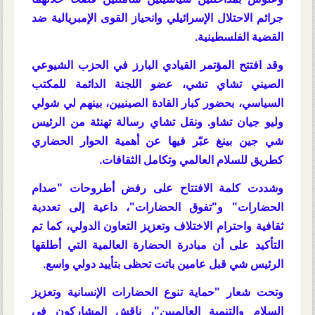
جرائم الاحتلال الإسرائيلي وانحياز القوى الإمبريالية ضد
القضية الفلسطينية
.
وقد افتتح المؤتمر القيادي البارز في الحزب الشيوعي
الصيني
تشاي تشي
، عضو اللجنة الدائمة للمكتب
السياسي، بحضور كبار القادة الصينيين، بينهم
لي شولي
و
ليو جيان تشاو
. ونقل تشاي رسالة تهنئة من الرئيس
شي جين بينغ
عبّر فيها عن
أهمية الحوار الحضاري
كطريق للسلام العالمي وتكامل الثقافات
.
وشددت كلمة الافتتاح على
رفض أطروحات "صدام
الحضارات" و"تفوق الحضارات"
، داعية إلى
تعددية
ثقافية واحترام الاختلاف وتعزيز التعاون الدولي
، كما تم
التأكيد على أن
مبادرة الحضارة العالمية
التي أطلقها
الرئيس شي قبل عامين باتت تحظى بتأييد دولي واسع.
وتحت شعار
"حماية تنوع الحضارات الإنسانية وتعزيز
السلام والتنمية العالميين"
، ناقش المشاركون في