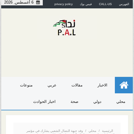
6 أغسطس, 2026
الفهرس
CALL-US
فيس بوك
privacy policy
الاخبار
مقالات
عربي
منوعات
محلي
دولي
صحة
اخبار الحوادث
الرئيسية
/
محلي
/
وفد جبهة النضال الشعبي يشارك في مؤتمر