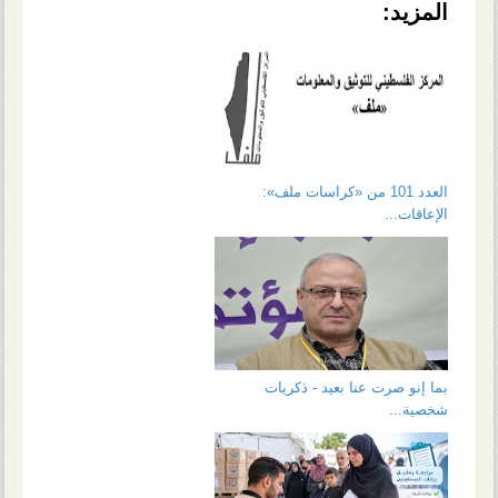
المزيد:
العدد 101 من «كراسات ملف»:
الإعاقات...
بما إنو صرت عنا بعيد - ذكريات
شخصية...