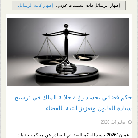
‏إظهار الرسائل ذات التسميات
عربي
.
إظهار كافة الرسائل
رابط التسجيل في المنظومة الوطنية لتحديث 
رابط تسجيل المساعدات المصرية
حكم قضائي يجسد رؤية جلالة الملك في ترسيخ
جوهر الأنوثة....رحلة العودة إلى البنوتة التي
الحركة الوطنية والإسلام والعلمانية!
فريال زياري تتألق في أمسية راشد الماجد 
الرحلة العلوية إلى الديار المصطفوية
برنامج الغذاء العالمي يباشر تدقيق بيانات ا
حكم قضائي يجسد رؤية جلالة الملك في ترسيخ
سيادة القانون وتعزيز الثقة بالقضاء
يوليو 14, 2026
عمان /2026 جسد الحكم القضائي الصادر عن محكمة جنايات