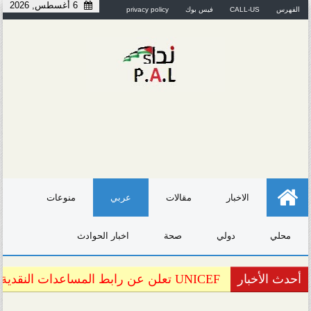
6 أغسطس, 2026
الفهرس
CALL-US
فيس بوك
privacy policy
الاخبار
مقالات
عربي
منوعات
محلي
دولي
صحة
اخبار الحوادث
أحدث الأخبار
UNICEF تعلن عن رابط المساعدات النقدية وآلية التسجيل فيه
📢 فتح باب التسجيل لتقديم طلبات الاستفادة من ال