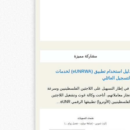
مشاركة مميزة
دليل استخدام تطبيق (eUNRWA) لخدمات
لتسجيل العائلي
ي إطار التسهيل على اللاجئين الفلسطينيين وسرعة
نجاز معاملاتهم، أتاحت وكالة غوث وتشغيل اللاجئين
لفلسطينيين (الأونروا) تطبيقها الرقمي eUNR...