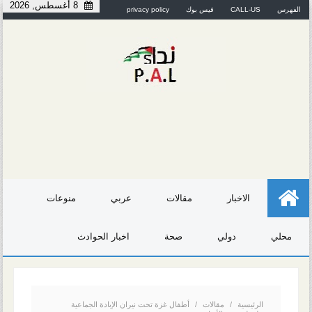
8 أغسطس, 2026
الفهرس
CALL-US
فيس بوك
privacy policy
الاخبار
مقالات
عربي
منوعات
محلي
دولي
صحة
اخبار الحوادث
الرئيسية
/
مقالات
/
أطفال غزة تحت نيران الإبادة الجماعية