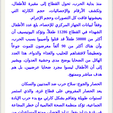
منذ بداية الحرب، تحول القطاع إلى مقبرة للأطفال،
وتكشف الأرقام والإحصائيات، حجم الكارثة التي
يعيشونها فاقت كل التصورات وحجم الإجرام.
وفقاً لبيانات الجهاز المركزي للإحصاء، بلغ عدد الأطفال
الشهداء في القطاع 11286 طفلاً، وتؤكد اليونيسيف أن
أكثر من 50000 طفلاً قد قتلوا وأصيبوا بسبب الحرب،
وأن هناك أكثر من 90 ألفاً معرضون للموت جوعاً
وتعطيشاً لافتقداهم للحليب والغذاء والدواء، هذا العدد
الهائل من الضحايا يوضح مدى وحشية العدوان، ويشير
إلى أن الأطفال ليسوا مجرد ضحايا عرضيين، بل هم
هدف مباشر وممنهج.
الحصار والجوع: سلاح حرب ضد المدنيين والسكان
يعد الحصار المفروض على قطاع غزة، والذي استمر
لسنوات طويلة وتفاقم بشكل كارثي مع بدء حرب الإبادة
الجماعية، تؤكد منظمة الصحة العالمية أن خطر المجاعة
في غزة يتزايد بفعل تزايد الحصار، ومنع المساعدات من