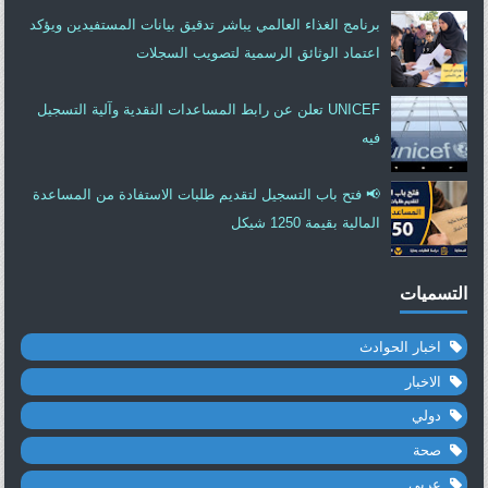
برنامج الغذاء العالمي يباشر تدقيق بيانات المستفيدين ويؤكد
اعتماد الوثائق الرسمية لتصويب السجلات
UNICEF تعلن عن رابط المساعدات النقدية وآلية التسجيل
فيه
📢 فتح باب التسجيل لتقديم طلبات الاستفادة من المساعدة
المالية بقيمة 1250 شيكل
التسميات
اخبار الحوادث
الاخبار
دولي
صحة
عربي