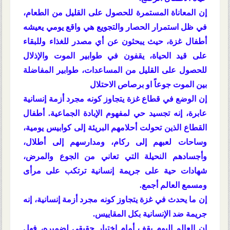
إن المعاناة المستمرة للحصول على القليل من الطعام،
في ظل استمرار الحصار والتجويع هي واقع يومي يعيشه
أطفال غزة، حيث يبحثون عن أي مصدر للغذاء وللبقاء
على قيد الحياة، يقفون في طوابير الموت والإذلال
للحصول على القليل من المساعدات، طوابير المفاضلة
بين الموت جوعاً او برصاص الاحتلال
إن الوضع في قطاع غزة يتجاوز كونه مجرد أزمة إنسانية
عابرة، إنه تجسيد حي لمفهوم الإبادة الجماعية. أطفال
القطاع الذين تحولت أحلامهم البريئة إلى كوابيس يومية،
وساحات لعبهم إلى ركام، ومدارسهم إلى أطلال،
وأجسادهم النحيلة التي تعاني من الجوع والمرض،
شهادات حية على جريمة إنسانية ترتكب على مرأى
ومسمع العالم أجمع.
إن ما يحدث في غزة يتجاوز كونه مجرد أزمة إنسانية، إنه
جريمة ضد الإنسانية بكل المقاييس.
إن العالم اليوم يقف أمام إختبار حقيقي لضميره، فهل