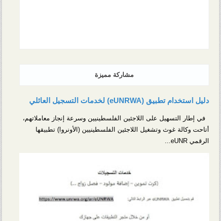
مشاركة مميزة
دليل استخدام تطبيق (eUNRWA) لخدمات التسجيل العائلي
في إطار التسهيل على اللاجئين الفلسطينيين وسرعة إنجاز معاملاتهم،
أتاحت وكالة غوث وتشغيل اللاجئين الفلسطينيين (الأونروا) تطبيقها
الرقمي eUNR...