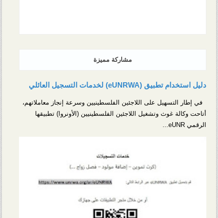
مشاركة مميزة
دليل استخدام تطبيق (eUNRWA) لخدمات التسجيل العائلي
في إطار التسهيل على اللاجئين الفلسطينيين وسرعة إنجاز معاملاتهم،
أتاحت وكالة غوث وتشغيل اللاجئين الفلسطينيين (الأونروا) تطبيقها
الرقمي eUNR...