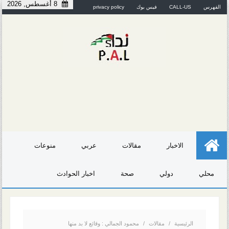
8 أغسطس, 2026
الفهرس
CALL-US
فيس بوك
privacy policy
الاخبار
مقالات
عربي
منوعات
محلي
دولي
صحة
اخبار الحوادث
الرئيسية
/
مقالات
/
محمود الجمالي : وقائع لا بد منها