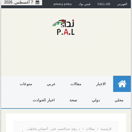
7 أغسطس, 2026
الفهرس
CALL-US
فيس بوك
privacy policy
الاخبار
مقالات
عربي
منوعات
محلي
دولي
صحة
اخبار الحوادث
الرئيسية
/
مقالات
/
د. رقية عبدالحميد علي.. أخصائي تخاطب