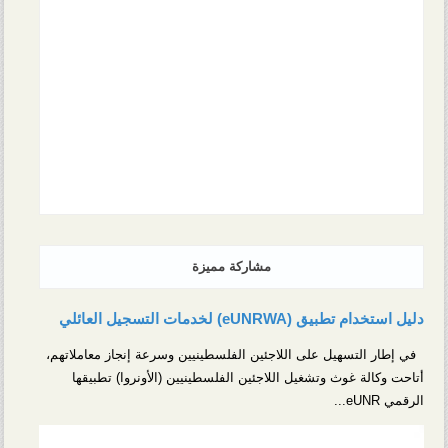
مشاركة مميزة
دليل استخدام تطبيق (eUNRWA) لخدمات التسجيل العائلي
في إطار التسهيل على اللاجئين الفلسطينيين وسرعة إنجاز معاملاتهم،
أتاحت وكالة غوث وتشغيل اللاجئين الفلسطينيين (الأونروا) تطبيقها
الرقمي eUNR...