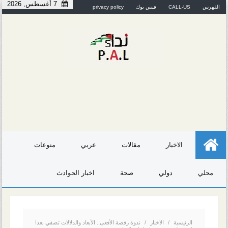
7 أغسطس, 2026
الفهرس
CALL-US
فيس بوك
privacy policy
الاخبار
مقالات
عربي
منوعات
محلي
دولي
صحة
اخبار الحوادث
الرئيسية
/
الاخبار
/
ندوة رقصة الأفعى.. الأبعاد والدلالات تضفي بعدا