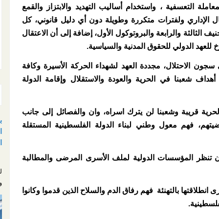
لة التعسفية ، واستخدام أساليب التهديد والابتزاز والقمع
قال الإداري ولفترات متكررة وطويلة دون أي دليل قانوني، كل
ف الثالثة والرابعة والبروتوكول الأول، إضافة إلى أن الاعتقال
للعهد الدولي للحقوق المدنية والسياسية.
 سجون الاحتلال، مجددة العهد لشهداء الحركة الأسيرة وكافة
هداف شعبنا في الحرية والعودة والاستقلال وإقامة الدولة
حرية قريبة وشعبنا لن يترك اسراه، وان والفصائل إلى جانب
ب
هم، فهم معول وطني لبناء الدولة الفلسطينية المستقلة
ا
ا
ن تنظر المؤسسات الدولية لملف الأسرى المرضى والمطالبة
ب
ل
و
نطلاقتها بالتهنئة فهم رفاق الدم والسلاح الذين قدموا وكانوا
لسطينية.