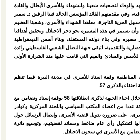
هد والوفاء لتضحيات شعبنا وللشهداء وللأسرى الأبطال والقادة
قية، وفي مقدمتهم القائد المؤسس الخالد فينا الرفيق د. سمير
بيل الحرية الناجزة، معاهدا الشهداء والأسرى، وشعبنا العظيم
وأن نستمر في هذه المسيرة نحو دحر الاحتلال وتحقيق أهدافنا
مصيره وفي بناء دولته المستقلة، وبناء أسس الديمقراطية
لحضارية والتقدمية، لتبقى جبهة النضال الشعبي الفلسطيني رائدة
ً للأسس والمبادئ والقيم التي قامت عليها منذ الشرارة الأولى
المناطقية وقفة اسناد للأسرى في مدينة البيرة فيما تنظم
تفاء بالذكرى 57.
وأكد حكم طالب المكتب السياسي للجبهة خلال احياء الجبهة لذكرى انطلاقتها 58 بوقفة إسناد وتضامن مع
ة عددا من اعضاء المكتب السياسي واللجنة المركزية وكوادر
أسرى، على ضرورة تدويل قضية الأسرى، وايصال الرسائل حول
 لها لتشكيل رأي عام ضاغط ومساند لقضيتهم، وتوسيع دائرة
لتضامن مع الأسرى في سجون الاحتلال.