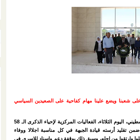
 على شعبنا ويضع علينا مهام كفاحية على الصعيدين السياسي
رام الله/ أطلقت جبهة النضال الشعبي الفلسطيني، اليوم الثلاثاء، الفعاليات المركزية لإحياء الذكرى الـ 58
ضمن تقليد أرسته قيادة الجبهة في كل مناسبة اجلالا ووفاء
ضلوا وارتقوا من اجله، وسبق ذلك بوقفة دعم واسناد للاسرى في