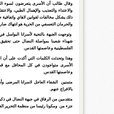
وقال طالب أن الأسرى يتعرضون لسوء المعام
والاعتداء والتعذيب والإهمال الطبي، والاعت
ذلك يشكل مخالفات لقوانين لاهاي واتفاقية جني
والحرمان التعسفي من الحرية هو انتهاك صارخ 
وتوجهت الجبهة بالتحية لأسرانا البواسل في
شهداء شعبنا بمواصلة النضال حتى تحقيق أ
الفلسطينية وعاصمتها القدس.
وهذا وتحدثت الكلمات التي أكدت على أن ال
الأسرى متواجودن في كل المحافل مع قضيت
وعاصمتها القدس.
متمنين الشفاء العاجل لاسرانا المرضى وأ
بالافراج عنهم.
متقدمين من الرفاق في جبهة النضال في ذكرى ا
جزء من ومكونا رئيسا من منظمة التحرير الف