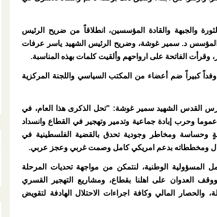
ثورة والجبهة والقادة المؤسسين، انطلاقاً من ضريح الرئيس
 المؤسس د. سمير غوشة، وضريح الرئيس الشهيد ياسر عرفات
وقرأت الفاتحة على ارواحهم وألقيت كلمات بهذه المناسبة.
 وفداً كبيراً ضم أعضاء من المكتب السياسي واللجنة المركزية
رس القدس الشهيد سمير غوشة: "تحل الذكرى هذا العام، في
ما وحرب إبادة جماعية وتدمير وتهجير في القطاع وانسداد
ٍ وحساسة ومخاطر وجودية تحدق بالقضية الفلسطينية في
تلال ومخططاته بدعم امريكي كامل وصمت غربي وعجز عربي.
ل المسؤولية الوطنية، لنتمكن من مواجهة تحديات المرحلة
وقف العدوان على اهلنا بقطاع، ومشاريع التهجير القسري
 والحصار المالي وكافة اجراءات الاحتلال الهادفة لتقويض