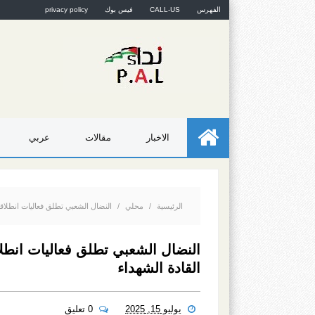
الفهرس
CALL-US
فيس بوك
privacy policy
الاخبار
مقالات
عربي
الرئيسية
/
محلي
/
النضال الشعبي تطلق فعاليات انطلاقتها الـ 58 بزيارة عهد ووفاء لأضرحة وصروح ال
القادة الشهداء
يوليو 15, 2025
0 تعليق