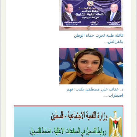
قافلة طبية لحزب حماة الوطن
بكفرالش...
د. عفاف علي مصطفى تكتب: فهم
اضطراب ...