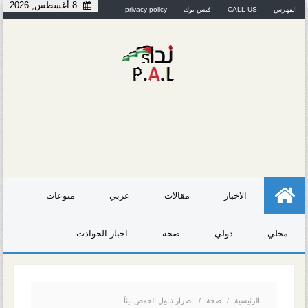
8 أغسطس, 2026
الفهرس
CALL-US
فيس بوك
privacy policy
الاخبار
مقالات
عربي
منوعات
محلي
دولي
صحة
اخبار الحوادث
الرئيسية
/
صحة
/
اضرار تناول الحمص نيئاً