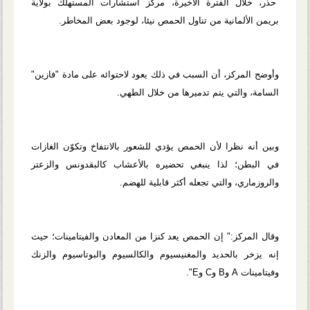
حذر، خلال الفترة الأخيرة، مركز استشارات المستهلك بولاية
بريمن الألمانية من تناول الحمص نيئا، لوجود بعض المخاطر.
وأوضح المركز، أن السبب في ذلك يعود لاحتوائه على مادة "فازين"
السامة، والتي يتم تدميرها من خلال الطهي.
وبين أنه نظرا لأن الحمص يؤدي للشعور بالانتفاخ وتكوّن الغازات
في البطن؛ لذا ينبغي تحضيره بالأعشاب كالبقدونس والزعتر
والروزماري، والتي تجعله أكثر قابلية للهضم.
وقال المركز:" إن الحمص يعد كنزا من المعادن والفيتامينات؛ حيث
إنه يزخر بالحديد والمغنيسيوم والكالسيوم والبوتاسيوم والزنك
وفيتامينات A وB وC وE".